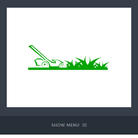
Situs
Agen
Judi
SHOW MENU
Online
&
Judi